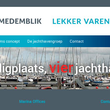
Ons concept
De jachthavengroep
Contact
vier
ligplaats,
jacht
Marina Offices
Cont