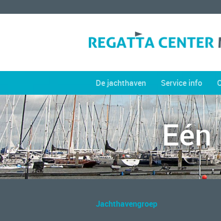
De jachthaven
Service info
Eén
Jachthavengroep