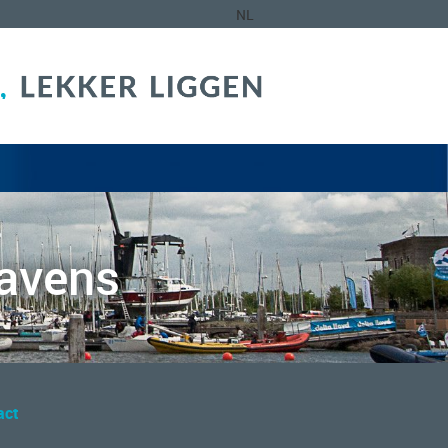
NL
havens
act