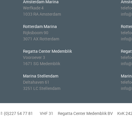
Amsterdam Marina
Amste
Werfkade 4
telef
1033 RA Amsterdam
info
Rotterdam Marina
Rotte
Rijksboom 90
telef
3071 AX Rotterdam
info@
Regatta Center Medemblik
Regat
Vooroever 3
telef
1671 SG Medemblik
info@
Marina Stellendam
Marin
Deltahaven 61
telef
3251 LC Stellendam
info@
1 (0)227 54 77 81
VHF 31 Regatta Center Medemblik BV KvK 