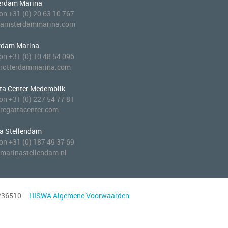
rdam Marina
oon +31 (0) 20 63 10 767
@amsterdammarina.com
rdam Marina
oon +31 (0) 10 48 54 096
rotterdammarina.com
ta Center Medemblik
oon +31 (0) 227 54 77 81
regattacenter.com
a Stellendam
oon +31 (0) 187 49 37 69
marinastellendam.nl
24236510
HISWA Algemene Voorwaarden