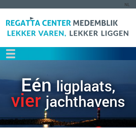
NL
Eén
ligplaats,
vier
jachthavens